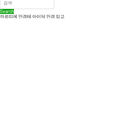
Search
까르띠에 안경테 아이닥 안경 입고
2024.05.23
까르띠에 안경테 아이닥 안경 입고
까르띠에는 원래 1847년 프랑스 파리에서 루이-프랑수아 까르띠에에 의
해 설립된 주얼리 및 시계 제조 회사입니다. 이 브랜드는 고급 주얼리와
시계로 유명세를 탔지만, 20세기에 들어서며 다양한 액세서리와 럭셔리
아이템으로 그 영역을 확장하기 시작했습니다.
초기 안경 제작
까르띠에가 처음으로 안경 시장에 진입한 것은 20세기 중반으로 추정됩
니다. 처음에는 작은 컬렉션과 맞춤 제작으로 시작하여, 고급스러운 재료
와 정교한 디자인을 특징으로 했습니다. 까르띠에 안경테는 곧 주얼리 제
작 기술을 응용한 세밀한 장식과 고급 금속 사용으로 유명해졌습니다.