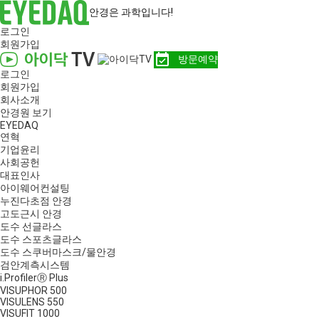
안경은 과학입니다!
로그인
회원가입
event_available
방문예약
로그인
회원가입
회사소개
안경원 보기
EYEDAQ
연혁
기업윤리
사회공헌
대표인사
아이웨어컨설팅
누진다초점 안경
고도근시 안경
도수 선글라스
도수 스포츠글라스
도수 스쿠버마스크/물안경
검안계측시스템
i.ProfilerⓇ Plus
VISUPHOR 500
VISULENS 550
VISUFIT 1000