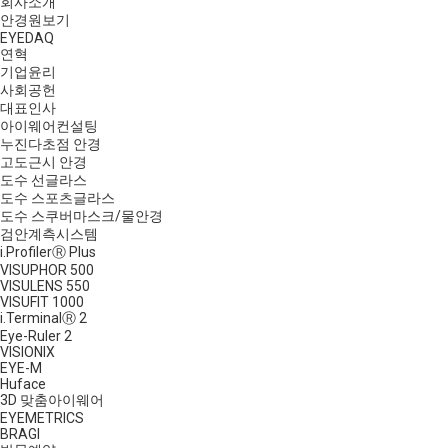
회사소개
안경원보기
EYEDAQ
연혁
기업윤리
사회공헌
대표인사
아이웨어컨설팅
누진다초점 안경
고도근시 안경
도수 선글라스
도수 스포츠글라스
도수 스쿠버마스크/물안경
검안계측시스템
i.ProfilerⓇ Plus
VISUPHOR 500
VISULENS 550
VISUFIT 1000
i.TerminalⓇ 2
Eye-Ruler 2
VISIONIX
EYE-M
Huface
3D 맞춤아이웨어
EYEMETRICS
BRAGI