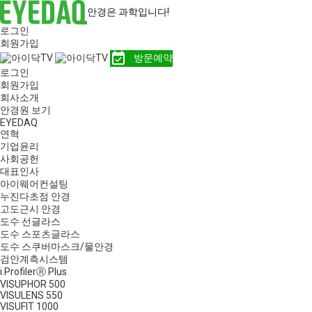
안경은 과학입니다!
로그인
회원가입
event_available
방문예약
로그인
회원가입
회사소개
안경원 보기
EYEDAQ
연혁
기업윤리
사회공헌
대표인사
아이웨어컨설팅
누진다초점 안경
고도근시 안경
도수 선글라스
도수 스포츠글라스
도수 스쿠버마스크/물안경
검안계측시스템
i.ProfilerⓇ Plus
VISUPHOR 500
VISULENS 550
VISUFIT 1000