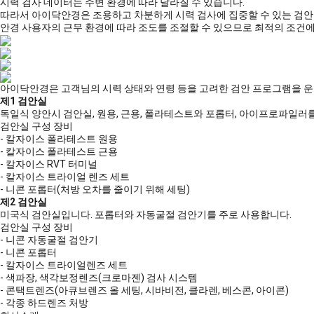
시력 검사 데이터는 주변 환경에 따라 달라질 수 있습니다.
따라서 아이닥안경은 조용하고 차분하게 시력 검사에 집중할 수 있는 검안
안경 사용자의 근무 환경에 따라 조도를 조절할 수 있으므로 최적의 조건
아이닥안경은 고객님의 시력 상태와 연령 등을 고려한 검안 프로그램을 
제1 검안실
독일식 양안시 검안실, 원용, 근용, 폴라테스트와 포롭터, 아이프로파일러를
검안실 구성 장비
- 칼자이스 폴라테스트 원용
- 칼자이스 폴라테스트 근용
- 칼자이스 RVT 터미널
- 칼자이스 트라이얼 렌즈 세트
- 니콘 포롭터(처방 오차를 줄이기 위해 세팅)
제2 검안실
미국식 검안실입니다. 포롭터와 자동굴절 검안기를 주로 사용합니다.
검안실 구성 장비
- 니콘 자동굴절 검안기
- 니콘 포롭터
- 칼자이스 트라이얼렌즈 세트
- 색파장, 색각보정렌즈(크로마젠) 검사 시스템
- 콘택트렌즈(아큐브렌즈 올 세팅, 시바비전, 클라렌, 베스콘, 아이콘)
- 각종 하드렌즈 처방